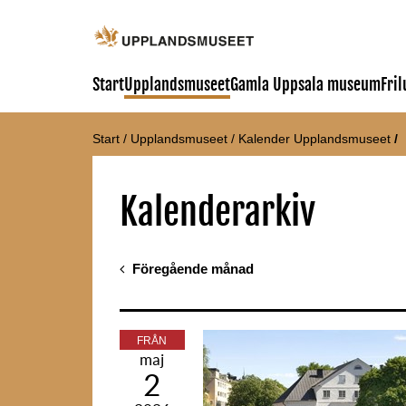
Start
Upplandsmuseet
Gamla Uppsala museum
Fri
Start
/
Upplandsmuseet
/
Kalender Upplandsmuseet
/
Kalenderarkiv
Föregående månad
FRÅN
maj
2