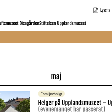
Lyssna
luftsmuseet Disagården
Stiftelsen Upplandsmuseet
maj
Familjevänligt
Helger på Upplandsmuseet – Up
(evenemanget har passerat)