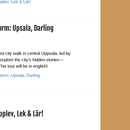
lev, Lek & Lär!
orm: Upsala, Darling
 city walk in central Uppsala, led by
explore the city’s hidden stories—
This tour will be in english!
orm: Upsala, Darling
plev, Lek & Lär!