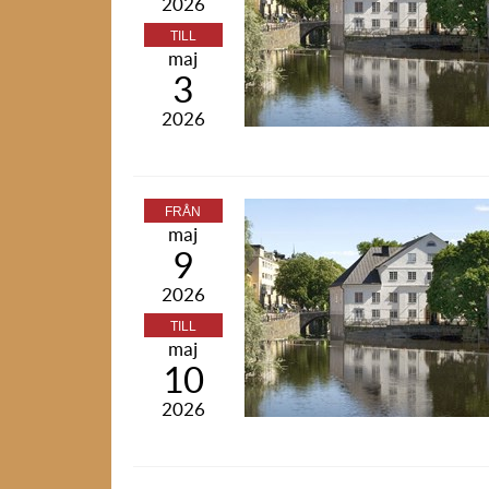
2026
TILL
maj
3
2026
FRÅN
maj
9
2026
TILL
maj
10
2026