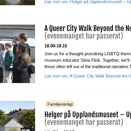
Läs mer om: Helger på Upplandsmuseet – Upp
A Queer City Walk Beyond the N
(evenemanget har passerat)
18.00-19.15
Join us for a thought-provoking LGBTQ-themed
museum educator Stina Flink. Together, we’ll 
those often left out of the traditional narrative.
Läs mer om: A Queer City Walk Beyond the N
Familjevänligt
Helger på Upplandsmuseet – Up
(evenemanget har passerat)