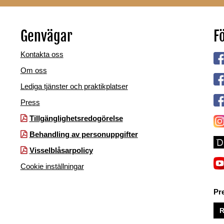
Genvägar
Fö
Kontakta oss
Om oss
Lediga tjänster och praktikplatser
Press
Tillgänglighetsredogörelse
Behandling av personuppgifter
Visselblåsarpolicy
Cookie inställningar
Pr
R