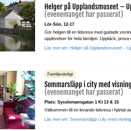
Helger på Upplandsmuseet – Up
(evenemanget har passerat)
Lör-Sön, 12-17
Gör helgen till en tidsresa med guidade visning
upplevelser för hela familjen. Upptäck, prova
Läs mer om: Helger på Upplandsmuseet – Upp
Familjevänligt
Sommarsläpp i city med visnin
(evenemanget har passerat)
Plats: Sysslomansgatan 1
Kl 13 & 15
Välkommen till en levande tidsresa i hjärtat 
Läs mer om: Sommarsläpp i city med visnin