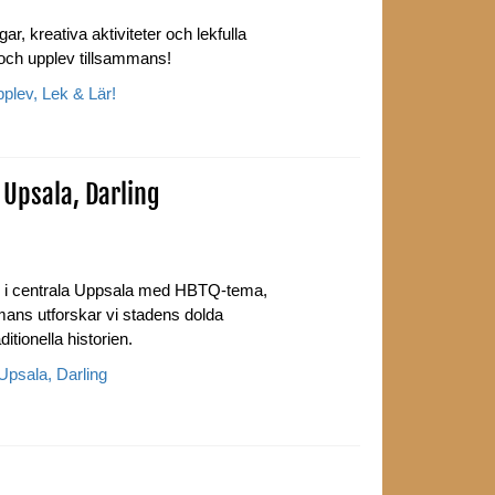
ar, kreativa aktiviteter och lekfulla
 och upplev tillsammans!
lev, Lek & Lär!
Upsala, Darling
g i centrala Uppsala med HBTQ-tema,
mans utforskar vi stadens dolda
itionella historien.
psala, Darling