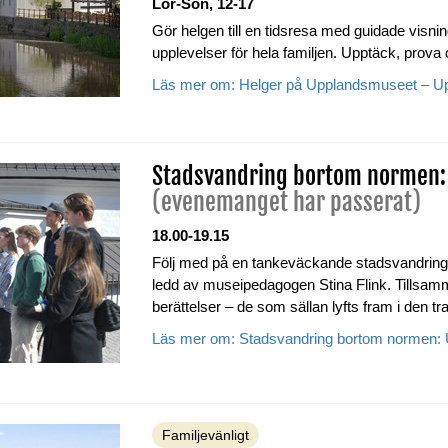
Lör-Sön, 12-17
Gör helgen till en tidsresa med guidade visning
upplevelser för hela familjen. Upptäck, prova
Läs mer om: Helger på Upplandsmuseet – Upp
Stadsvandring bortom normen: 
(evenemanget har passerat)
18.00-19.15
Följ med på en tankeväckande stadsvandrin
ledd av museipedagogen Stina Flink. Tillsam
berättelser – de som sällan lyfts fram i den trad
Läs mer om: Stadsvandring bortom normen: U
Familjevänligt