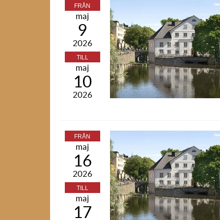
FRÅN
maj
9
2026
TILL
maj
10
2026
FRÅN
maj
16
2026
TILL
maj
17