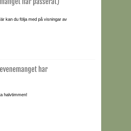
manget har passerat)
är kan du följa med på visningar av
(evenemanget har
ta halvtimmen!