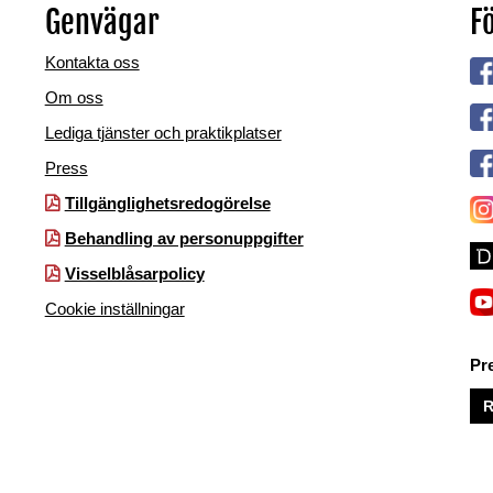
Genvägar
Fö
Kontakta oss
Om oss
Lediga tjänster och praktikplatser
Press
Tillgänglighetsredogörelse
Behandling av personuppgifter
Visselblåsarpolicy
Cookie inställningar
Pr
R