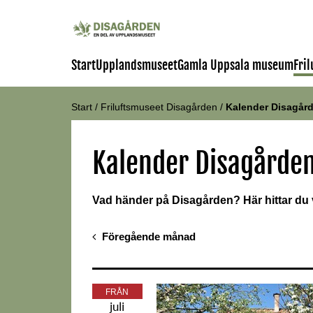
Start
Upplandsmuseet
Gamla Uppsala museum
Fri
Start
/
Friluftsmuseet Disagården
/
Kalender Disagår
Kalender Disagårde
Vad händer på Disagården? Här hittar du
Föregående månad
FRÅN
juli