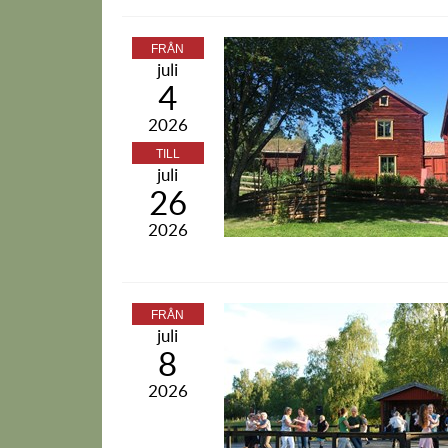
FRÅN
juli
4
2026
TILL
juli
26
2026
FRÅN
juli
8
2026