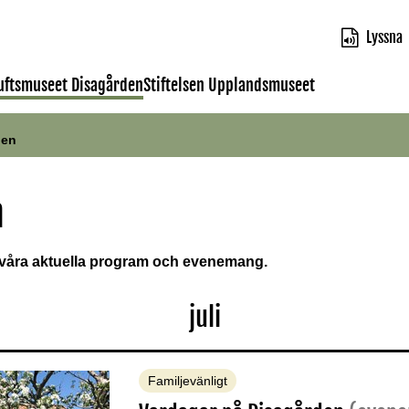
Lyssna
luftsmuseet Disagården
Stiftelsen Upplandsmuseet
den
n
 våra aktuella program och evenemang.
juli
Familjevänligt