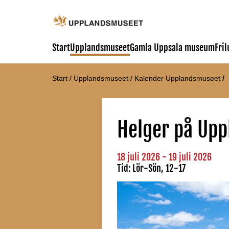
Start
Upplandsmuseet
Gamla Uppsala museum
Fri
Start
/
Upplandsmuseet
/
Kalender Upplandsmuseet
/
Helger på Upp
18 juli 2026
- 19 juli 2026
Tid:
Lör-Sön, 12-17