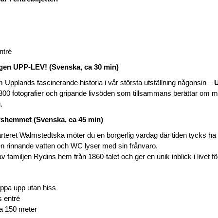
ntré
ingen UPP-LEV! (Svenska, ca 30 min)
Upplands fascinerande historia i vår största utställning någonsin –
800 fotografier och gripande livsöden som tillsammans berättar om
.
orshemmet (Svenska, ca 45 min)
kvarteret Walmstedtska möter du en borgerlig vardag där tiden tycks ha st
en rinnande vatten och WC lyser med sin frånvaro.
 familjen Rydins hem från 1860-talet och ger en unik inblick i livet fö
appa upp utan hiss
 entré
a 150 meter