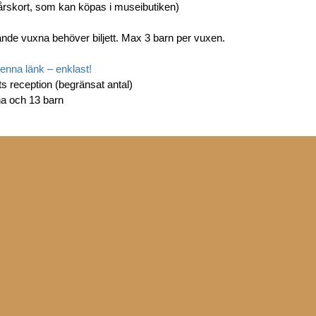
årskort, som kan köpas i museibutiken)
ande vuxna behöver biljett. Max 3 barn per vuxen.
denna länk – enklast!
s reception (begränsat antal)
a och 13 barn