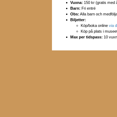
Vuxna:
150 kr (gratis med 
Barn:
Fri entré
Obs:
Alla barn och medfölj
Biljetter:
Köp/boka online
via 
Köp på plats i museet
Max per tidspass:
10 vuxn