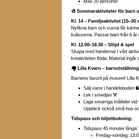
Max 20 personer
🎨
Sommaraktiviteter för barn 
Kl. 14 – Familjeaktivitet (15–30 
Nyfikna barn och vuxna får känna,
kulisserna. Passar barn från 6 år 
Kl. 12.00–16.30 – Slöjd & spel
Skapa med händerna! I vårt aktivi
kreativiteten flöda. Material ingår
🏘️
Lilla Kvarn – barnutställning
Barnens favorit på museet! Lilla K
Sälj varor i handelsboden 🛍
Lek i smedjan ⚒️
Laga smarriga måltider vid
Upptäck också små hus och
Tidspass och biljettbokning:
Tidspass 45 minuter långa:
Fredag–söndag: 13:0