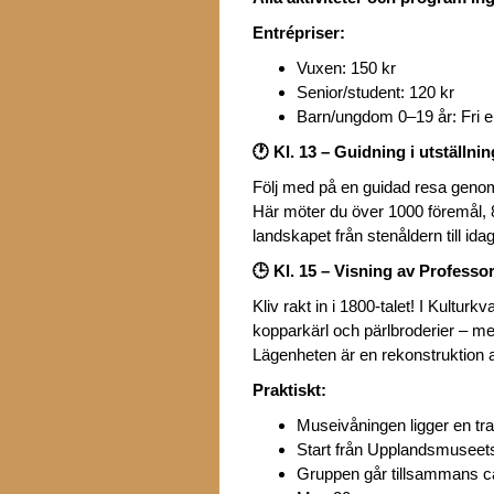
Entrépriser:
Vuxen: 150 kr
Senior/student: 120 kr
Barn/ungdom 0–19 år: Fri e
🕐
Kl. 13 – Guidning i utställn
Följ med på en guidad resa genom 
Här möter du över 1000 föremål, 
landskapet från stenåldern till idag
🕒
Kl. 15 – Visning av Profess
Kliv rakt in i 1800-talet! I Kultur
kopparkärl och pärlbroderier – m
Lägenheten är en rekonstruktion av
Praktiskt:
Museivåningen ligger en tr
Start från Upplandsmuseets
Gruppen går tillsammans c