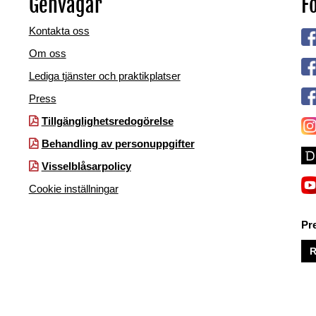
Genvägar
Fö
Kontakta oss
Om oss
Lediga tjänster och praktikplatser
Press
Tillgänglighetsredogörelse
Behandling av personuppgifter
Visselblåsarpolicy
Cookie inställningar
Pr
R