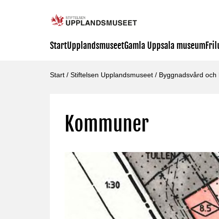
Start
Upplandsmuseet
Gamla Uppsala museum
Fri
Start
/
Stiftelsen Upplandsmuseet
/
Byggnadsvård och k
Kommuner