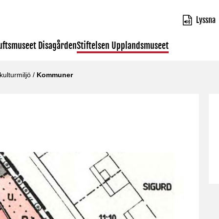
Lyssna
luftsmuseet Disagården
Stiftelsen Upplandsmuseet
ulturmiljö
/
Kommuner