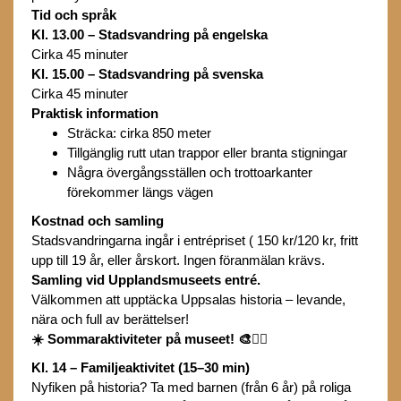
Tid och språk
Kl. 13.00 – Stadsvandring på engelska
Cirka 45 minuter
Kl. 15.00 – Stadsvandring på svenska
Cirka 45 minuter
Praktisk information
Sträcka: cirka 850 meter
Tillgänglig rutt utan trappor eller branta stigningar
Några övergångsställen och trottoarkanter
förekommer längs vägen
Kostnad och samling
Stadsvandringarna ingår i entrépriset ( 150 kr/120 kr, fritt
upp till 19 år, eller årskort. Ingen föranmälan krävs.
Samling vid Upplandsmuseets entré.
Välkommen att upptäcka Uppsalas historia – levande,
nära och full av berättelser!
☀️ Sommaraktiviteter på museet!
🎨🕵️‍♀️
Kl. 14 – Familjeaktivitet (15–30 min)
Nyfiken på historia? Ta med barnen (från 6 år) på roliga