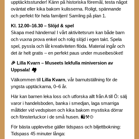
upptäcktsstunder! Känn på historiska föremål, testa något
oväntat eller kika bakom kulisserna. Roligt, spännande
och perfekt för hela familjen! Samling på plan 1.
Kl. 12.00–16.30 – Slöjd & spel
Skapa med händerna! I vårt aktivitetsrum kan både barn
och vuxna prova enkel och rolig slöjd i egen takt. Spela
spel, pyssla och låt kreativiteten flöda. Material ingår och
det är helt gratis – en perfekt paus under museibesöket!
🎉
Lilla Kvarn – Museets lekfulla miniversion av
Uppsala!
🏘️
Välkommen till
Lilla Kvarn
, vår barnutställning för de
yngsta upptäckarna, 0–6 år.
Här kan barnen leka loss och utforska allt från A till Ö: sälj
varor i handelsboden, banka i smedjan, laga smarriga
måltider vid vedspisen och kika bakom mystiska dörrar
och fönsterluckor i de små husen. 🛍️⚒️🍲
För bästa upplevelse gäller tidspass och biljettbokning:
Tidspass 45 minuter långa: