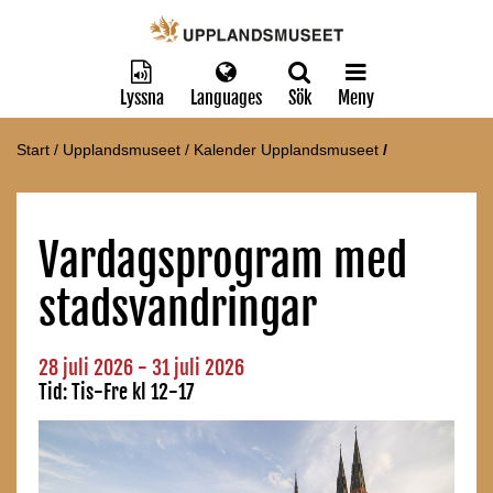
Lyssna
Languages
Sök
Meny
Start
/
Upplandsmuseet
/
Kalender Upplandsmuseet
/
Vardagsprogram med
stadsvandringar
28 juli 2026
- 31 juli 2026
Tid:
Tis-Fre kl 12-17