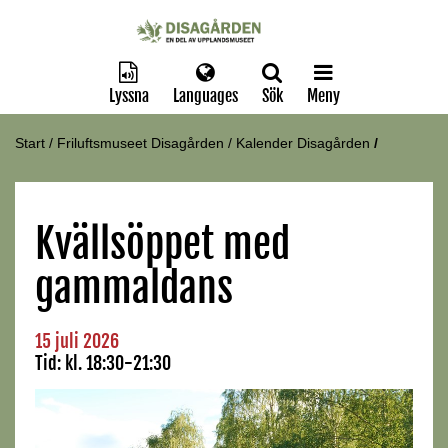
Lyssna
Languages
Sök
Meny
Start
/
Friluftsmuseet Disagården
/
Kalender Disagården
/
Kvällsöppet med
gammaldans
15 juli 2026
Tid:
kl. 18:30-21:30