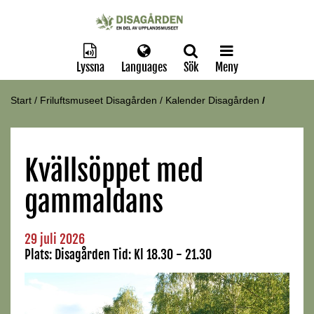
Lyssna
Languages
Sök
Meny
Start
/
Friluftsmuseet Disagården
/
Kalender Disagården
/
Kvällsöppet med
gammaldans
29 juli 2026
Plats:
Disagården
Tid:
Kl 18.30 - 21.30