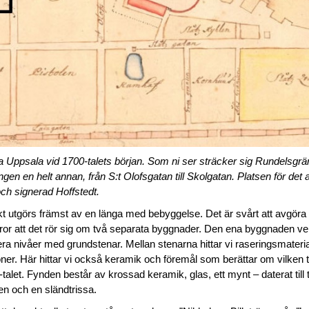
ra Uppsala vid 1700-talets början. Som ni ser sträcker sig Rundelsgrä
gen en helt annan, från S:t Olofsgatan till Skolgatan. Platsen för det
och signerad Hoffstedt.
 utgörs främst av en länga med bebyggelse. Det är svårt att avgöra o
 tror att det rör sig om två separata byggnader. Den ena byggnaden 
t flera nivåer med grundstenar. Mellan stenarna hittar vi raseringsmateri
er. Här hittar vi också keramik och föremål som berättar om vilken tid 
talet. Fynden består av krossad keramik, glas, ett mynt – daterat till 
n och en sländtrissa.