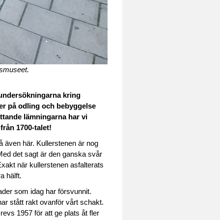
dsmuseet.
r undersökningarna kring
oner på odling och bebyggelse
attande lämningarna har vi
från 1700-talet!
Så även här. Kullerstenen är nog
 Med det sagt är den ganska svår
Exakt när kullerstenen asfalterats
a hälft.
ader som idag har försvunnit.
ar stått rakt ovanför vårt schakt.
s 1957 för att ge plats åt fler