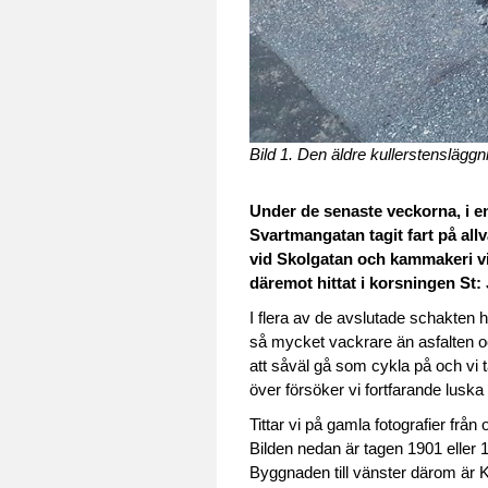
Bild 1. Den äldre kullerstensläg
Under de senaste veckorna, i en
Svartmangatan tagit fart på allv
vid Skolgatan och kammakeri vid
däremot hittat i korsningen St:
I flera av de avslutade schakten h
så mycket vackrare än asfalten o
att såväl gå som cykla på och vi t
över försöker vi fortfarande luska 
Tittar vi på gamla fotografier fr
Bilden nedan är tagen 1901 eller 1
Byggnaden till vänster därom är K