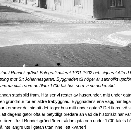
tan / Rundelsgränd. Fotografi daterat 1901-1902 och signerat Alfred 
ktning mot S:t Johannesgatan. Byggnaden till höger är sannolikt uppför
samma plats som de äldre 1700-talshus som vi nu undersökt.
nnan stadsbild fram. Här ser vi rester av husgrunder, mitt under ga
n grundmur för en äldre träbyggnad. Byggnadens ena vägg har legat
r kommer det sig att det ligger hus mitt under gatan? Det finns två
tt dagens gator ofta är betydligt bredare än vad de historiskt har var
åren. Just Rundelsgränd är en sådan gata och under 1700-talets börj
 inte längre ute i gatan utan inne i ett kvarter!