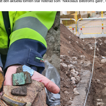
att den aktuella tomten står noterad som ”Nikkolaus Billströms gård”, v