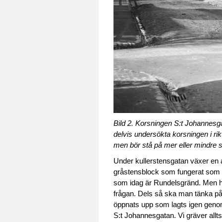
Bild 2. Korsningen S:t Johannesga
delvis undersökta korsningen i ri
men bör stå på mer eller mindre 
Under kullerstensgatan växer en a
gråstensblock som fungerat som e
som idag är Rundelsgränd. Men hu
frågan. Dels så ska man tänka på a
öppnats upp som lagts igen genom 
S:t Johannesgatan. Vi gräver alltså