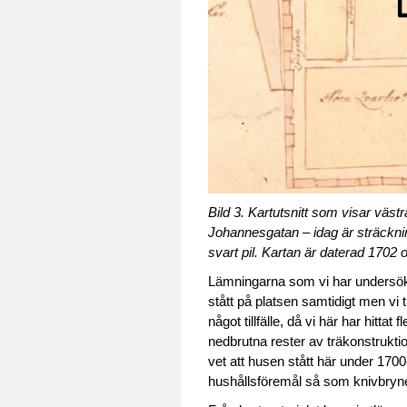
Bild 3. Kartutsnitt som visar väst
Johannesgatan – idag är sträcknin
svart pil. Kartan är daterad 1702 
Lämningarna som vi har undersökt
stått på platsen samtidigt men vi
något tillfälle, då vi här har hitta
nedbrutna rester av träkonstruktion
vet att husen stått här under 1700-
hushållsföremål så som knivbryne