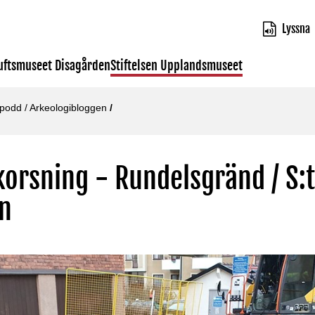
Lyssna
luftsmuseet Disagården
Stiftelsen Upplandsmuseet
 podd
/
Arkeologibloggen
/
korsning - Rundelsgränd / S:t
n