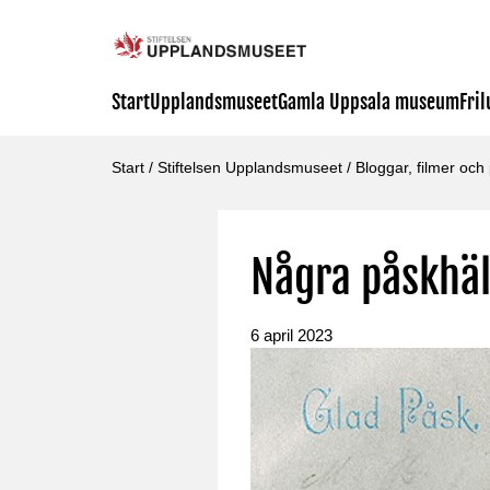
Start
Upplandsmuseet
Gamla Uppsala museum
Fri
Start
/
Stiftelsen Upplandsmuseet
/
Bloggar, filmer och
Några påskhäl
6 april 2023