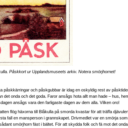
Blåkulla. Påskkort ur Upplandsmuseets arkiv. Notera smörjhornet!
 påskkärringar och påskgubbar är idag en oskyldig rest av påsktidens
 det onda och det goda. Faror ansågs hota allt man hade – hus, hem
rsdagen ansågs vara den farligaste dagen av dem alla. Vilken oro!
tten flög häxorna till Blåkulla på smorda kvastar för att träffa djävul
ärsta fall en mansperson i grannskapet. Drivmedlet var en smörja som 
 sådant smörjhorn fäst i bältet. För att skydda folk och fä mot det onda