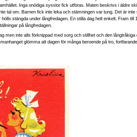
samhället. Inga onödiga sysslor fick utföras. Maten beskrivs i äldre s
t inte tal om. Barnen fick inte leka och stämningen var tung. Det är int
r hölls stängda under långfredagen. En stilla dag helt enkelt. Fram till
ställningar på långfredagen.
g men inte alls förknippad med sorg och stillhet och den långtråkiga
mmanhanget glömma att dagen för många beroende på tro, fortfarande