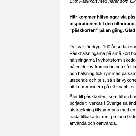
Bild: Påskkort med harar som kik
Här kommer hälsningar via påskk
inspirationen till den tillhörand
”påskkorten” på en gång. Glad
Det var för drygt 100 år sedan som
Påskhälsningarna på små kort bör
hälsningarna i vykortsform skedde
på en del av framsidan och så skre
och hälsning fick rymmas på samma
utseende och pris, så slår vykort
att kommunicera på ett snabbt och 
Åter till påskkorten, som till en
började tillverkas i Sverige så än
utsträckning tillsammans med en t
träda tillbaka för mer profana bilde
använda och oanvända.