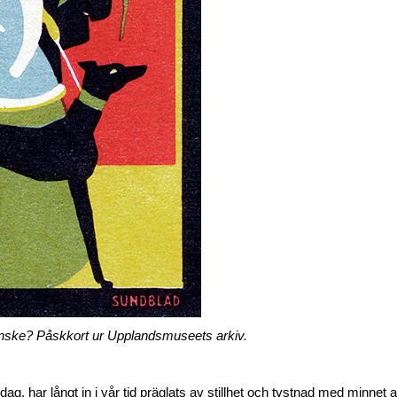
kanske? Påskkort ur Upplandsmuseets arkiv.
g, har långt in i vår tid präglats av stillhet och tystnad med minnet a