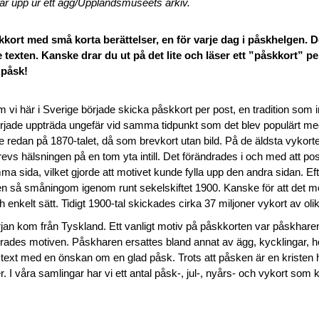
ar upp ur ett ägg/Upplandsmuseets arkiv.
ort med små korta berättelser, en för varje dag i påskhelgen. De
e texten. Kanske drar du ut på det lite och läser ett ”påskkort” per
 påsk!
 vi här i Sverige började skicka påskkort per post, en tradition som i
jade uppträda ungefär vid samma tidpunkt som det blev populärt med 
 redan på 1870-talet, då som brevkort utan bild. På de äldsta vykorte
vs hälsningen på en tom yta intill. Det förändrades i och med att postv
 sida, vilket gjorde att motivet kunde fylla upp den andra sidan. Eft
en så småningom igenom runt sekelskiftet 1900. Kanske för att det mo
enkelt sätt. Tidigt 1900-tal skickades cirka 37 miljoner vykort av olik
 början kom från Tyskland. Ett vanligt motiv på påskkorten var påskh
drades motiven. Påskharen ersattes bland annat av ägg, kycklingar, hö
ext med en önskan om en glad påsk. Trots att påsken är en kristen hö
r. I våra samlingar har vi ett antal påsk-, jul-, nyårs- och vykort som k