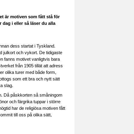
t är motiven som fått stå för
 dag i eller så läser du alla
nnan dess startat i Tyskland.
julkort och vykort. De tidigaste
n fanns motivet vanligtvis bara
erket från 1905 tillät att adress
er olika turer med både form,
ttogs som ett bra och nytt sätt
a slag.
aren. Då påskkorten så småningom
nor och färgrika tuppar i större
gtid har de religiösa motiven fått
ommit till oss på olika sätt,