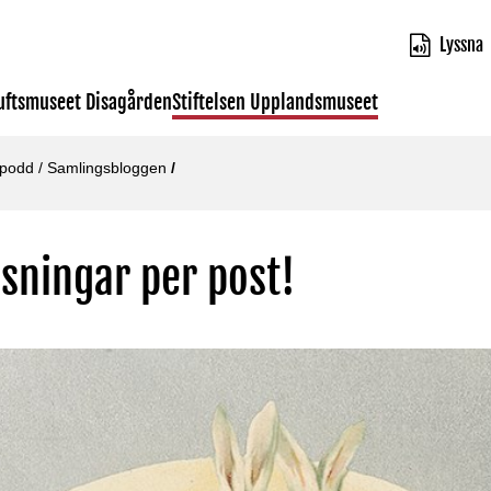
Lyssna
luftsmuseet Disagården
Stiftelsen Upplandsmuseet
 podd
/
Samlingsbloggen
/
sningar per post!