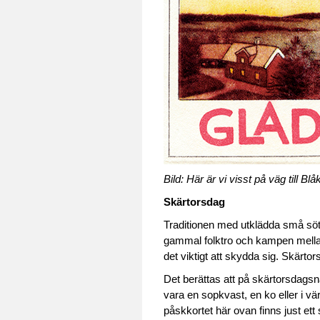
Bild: Här är vi visst på väg till 
S
kärtorsdag
Traditionen med utklädda små söta
gammal folktro och kampen mellan
det viktigt att skydda sig. Skärto
Det berättas att på skärtorsdagsna
vara en sopkvast, en ko eller i v
påskkortet här ovan finns just ett