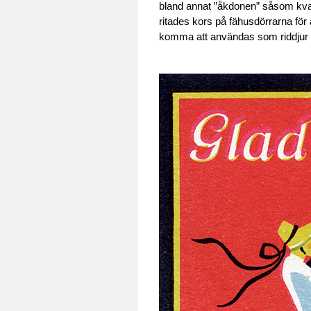
bland annat ”åkdonen” såsom kvast
ritades kors på fähusdörrarna för 
komma att användas som riddjur till