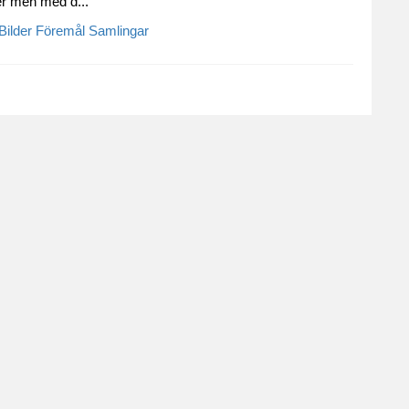
ker men med d...
Bilder
Föremål
Samlingar