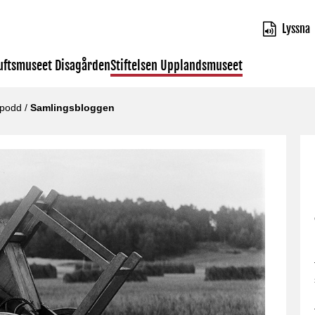
Lyssna
luftsmuseet Disagården
Stiftelsen Upplandsmuseet
 podd
/
Samlingsbloggen