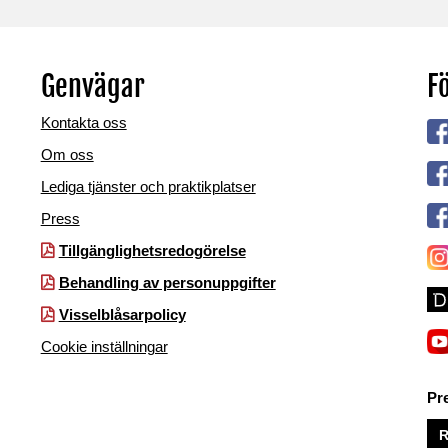
Genvägar
Fö
Kontakta oss
Om oss
Lediga tjänster och praktikplatser
Press
Tillgänglighetsredogörelse
Behandling av personuppgifter
Visselblåsarpolicy
Cookie inställningar
Pr
R