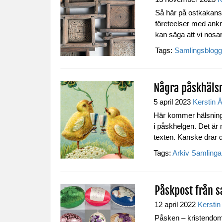
Så här på ostkakans 
företeelser med ankny
kan säga att vi nosar 
Tags:
Samlingsblog
Några påskhälsn
5 april 2023
Kerstin 
Här kommer hälsninga
i påskhelgen. Det är m
texten. Kanske drar du
Tags:
Arkiv
Samlinga
Påskpost från 
12 april 2022
Kerstin
Påsken – kristendom