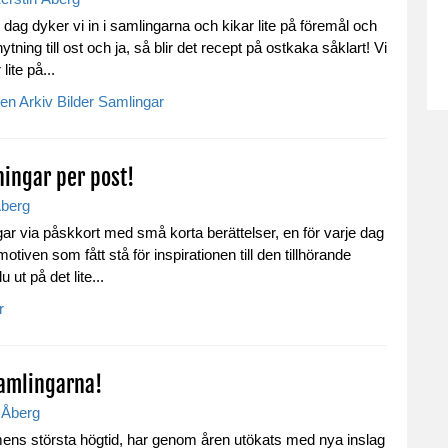
dag dyker vi in i samlingarna och kikar lite på föremål och
tning till ost och ja, så blir det recept på ostkaka såklart! Vi
lite på...
gen
Arkiv
Bilder
Samlingar
ingar per post!
Åberg
r via påskkort med små korta berättelser, en för varje dag
otiven som fått stå för inspirationen till den tillhörande
 ut på det lite...
r
samlingarna!
 Åberg
ens största högtid, har genom åren utökats med nya inslag