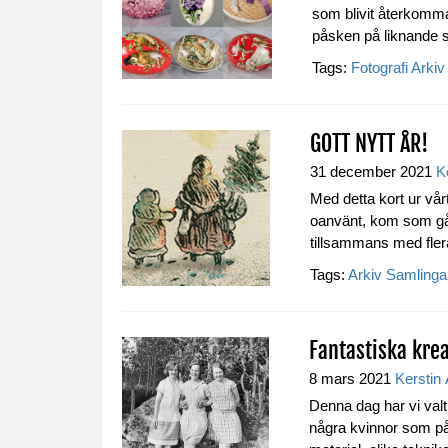
som blivit återkomman
påsken på liknande s
Tags:
Fotografi
Arkiv
GOTT NYTT ÅR!
31 december 2021
K
Med detta kort ur vårt
oanvänt, kom som gåva
tillsammans med fler
Tags:
Arkiv
Samlinga
Fantastiska krea
8 mars 2021
Kerstin
Denna dag har vi valt
några kvinnor som på o