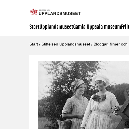
Start
Upplandsmuseet
Gamla Uppsala museum
Fri
Start
/
Stiftelsen Upplandsmuseet
/
Bloggar, filmer och