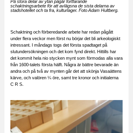
På stora delar av ytan pågår fortfarande
schaktningsarbete för att avlägsna de sista delarna av
stadshotellet och ta fra, kulturlager. Foto Adam Hultberg.
Schaktning och förberedande arbete har redan pågått
under flera veckor men först nu börjar det bli arkeologiskt
intressant. I måndags togs det första spadtaget på
slutundersökningen och det kom fynd direkt. Hittills har
det kommit hela nio stycken mynt som förmodas alla vara
från 1600-talets första hälft. Några är bättre bevarade än
andra och på två av mynten går det att skönja Vasaättens
kärve, och valören ¼ öre, samt tre kronor och initialerna
C R S.