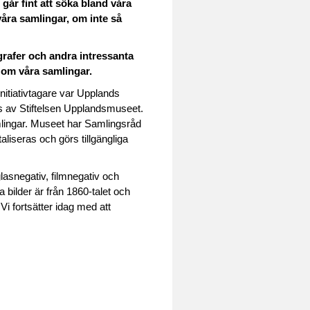
 går fint att söka bland våra
åra samlingar, om inte så
grafer och andra intressanta
e om våra samlingar.
nitiativtagare var Upplands
s av Stiftelsen Upplandsmuseet.
mlingar. Museet har Samlingsråd
liseras och görs tillgängliga
lasnegativ, filmnegativ och
a bilder är från 1860-talet och
i fortsätter idag med att