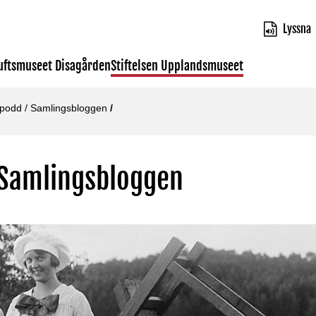
Lyssna
luftsmuseet Disagården
Stiftelsen Upplandsmuseet
 podd
/
Samlingsbloggen
/
 Samlingsbloggen