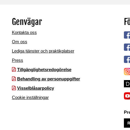
Genvägar
Fö
Kontakta oss
Om oss
Lediga tjänster och praktikplatser
Press
Tillgänglighetsredogörelse
Behandling av personuppgifter
Visselblåsarpolicy
Cookie inställningar
Pr
R