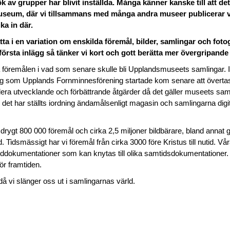
 av grupper har blivit inställda. Många känner kanske till att det
Museum, där vi tillsammans med många andra museer publicerar v
ka in där.
a i en variation om enskilda föremål, bilder, samlingar och foto
 första inlägg så tänker vi kort och gott berätta mer övergripand
 föremålen i vad som senare skulle bli Upplandsmuseets samlingar. I
ng som Upplands Fornminnesförening startade kom senare att överta
era utvecklande och förbättrande åtgärder då det gäller museets sa
det har ställts iordning ändamålsenligt magasin och samlingarna digita
drygt 800 000 föremål och cirka 2,5 miljoner bildbärare, bland annat g
Tidsmässigt har vi föremål från cirka 3000 före Kristus till nutid. Vår
ilddokumentationer som kan knytas till olika samtidsdokumentationer. V
ör framtiden.
, då vi slänger oss ut i samlingarnas värld.