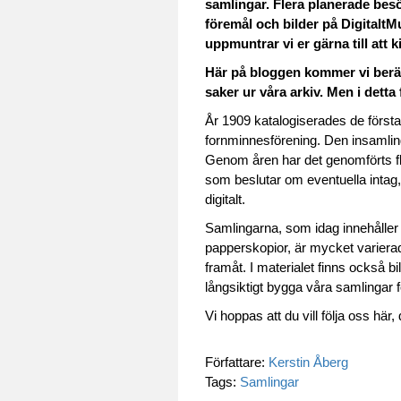
samlingar. Flera planerade besök
föremål och bilder på Digitalt
uppmuntrar vi er gärna till att ki
Här på bloggen kommer vi berätt
saker ur våra arkiv. Men i detta
År 1909 katalogiserades de första
fornminnesförening. Den insamli
Genom åren har det genomförts fl
som beslutar om eventuella intag, 
digitalt.
Samlingarna, som idag innehåller 
papperskopior, är mycket varierad. 
framåt. I materialet finns också b
långsiktigt bygga våra samlingar f
Vi hoppas att du vill följa oss här
Författare:
Kerstin Åberg
Tags:
Samlingar