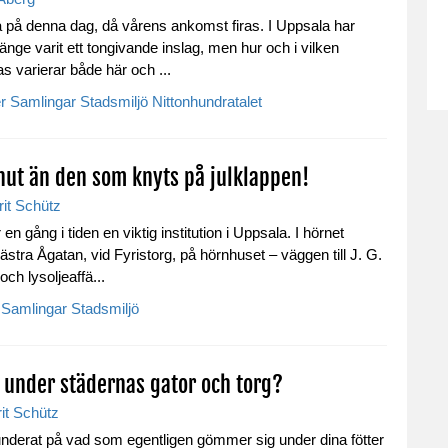
på denna dag, då vårens ankomst firas. I Uppsala har
änge varit ett tongivande inslag, men hur och i vilken
as varierar både här och ...
r
Samlingar
Stadsmiljö
Nittonhundratalet
nut än den som knyts på julklappen!
rit Schütz
 en gång i tiden en viktig institution i Uppsala. I hörnet
stra Ågatan, vid Fyristorg, på hörnhuset – väggen till J. G.
ch lysoljeaffä...
Samlingar
Stadsmiljö
under städernas gator och torg?
it Schütz
nderat på vad som egentligen gömmer sig under dina fötter