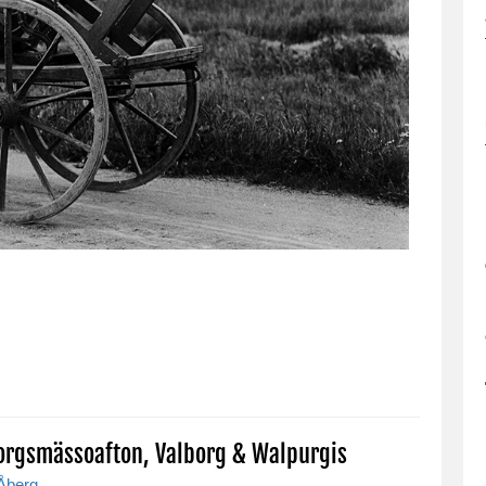
lborgsmässoafton, Valborg & Walpurgis
 Åberg