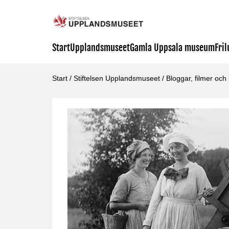
Start
Upplandsmuseet
Gamla Uppsala museum
Fri
Start
/
Stiftelsen Upplandsmuseet
/
Bloggar, filmer och