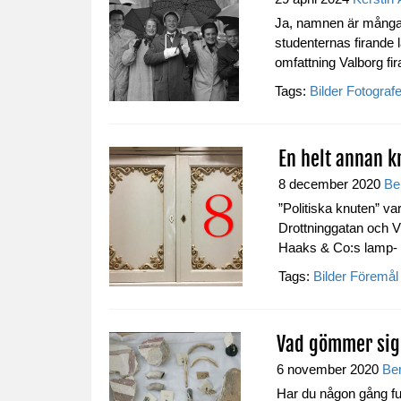
Ja, namnen är många 
studenternas firande l
omfattning Valborg fir
Tags:
Bilder
Fotografe
En helt annan k
8 december 2020
Be
”Politiska knuten” var
Drottninggatan och Vä
Haaks & Co:s lamp- o
Tags:
Bilder
Föremål
Vad gömmer sig 
6 november 2020
Ber
Har du någon gång fu