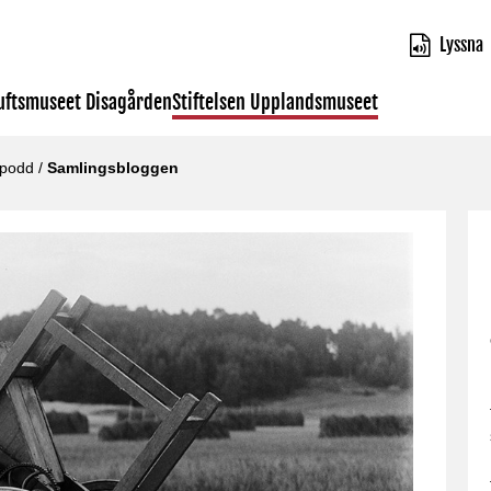
Lyssna
luftsmuseet Disagården
Stiftelsen Upplandsmuseet
 podd
/
Samlingsbloggen