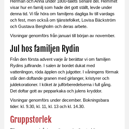
Herman och Anna under 1800-talets senare del. Hemmet
visar hur en familj som hade det gott ställt, levde under
denna tid. Vi får höra om familjens dagliga liv till vardags
och fest, men också om tjänstefolket,
Lovisa Bäckström
och Gustava Bergholm
och deras arbete.
Visningar genomförs från januari till början av november.
Jul hos familjen Rydin
Från den första advent varje år berättar vi om familjen
Rydins julfirande. I salen är bordet dukat med
vattenlingon, röda äpplen och julgotter. I våningens förmak
står den doftande granen med girlanger, kristyrer och
juldekorationer. I köket är julförberedelserna i full gång.
Det doftar gott av pepparkaka och julens kryddor.
Visningar genomförs under december. Bokningsbara
tider: kl. 9.30, kl. 11, kl. 13 och kl. 14.30.
Gruppstorlek